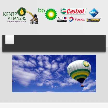
Skip to main content
Centeroil.gr
Αρχική
BP
Λιπαντικά Βενζινοκινητήρων
Λιπαντικά Πετρελαιοκινητήρων
Λιπαντικά Αγροτικών Μηχανημάτων
Βαλβολίνες
Λιπαντικά Αυτόματων Κιβωτίων