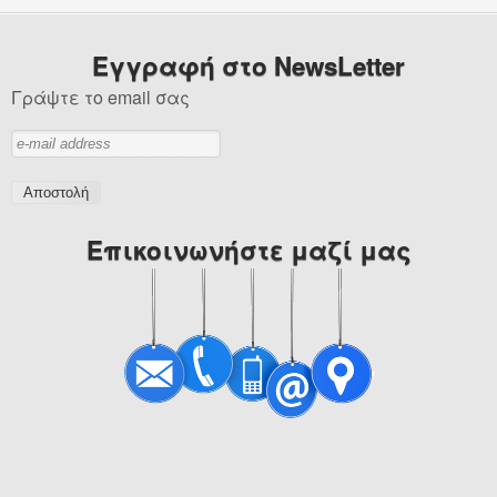
Δίχρονες Μηχανές
Ειδικά Προϊόντα
Εγγραφή στο NewsLetter
Τετράχρονες Εξωλέμβιες
Γράψτε το email σας
Επικοινωνία
Επικοινωνήστε μαζί μας