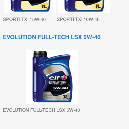
Αντιψυκτικά Υγρά
Γράσα
SPORTI TXI 15W-40
SPORTI TXI 10W-40
Rheinol
EVOLUTION FULL-TECH LSX 5W-40
Λιπαντικά Αυτόματων Κιβωτίων
Λιπαντικά Βενζινοκινητήρων
Λιπαντικά Πετρελαιοκινητήρων
Βαλβολίνες
Marine Oil
Πολύτυπα Λιπαντικά 4Τ Diesel
Μονοτυπα Για Τετράχρονες Diesel
EVOLUTION FULL-TECH LSX 5W-40
Μονότυπα Για Δίχρονες Diesel