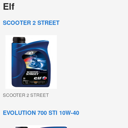
Elf
Total
Λιπαντικά Βενζινοκινητήρων
SCOOTER 2 STREET
Λιπαντικά Πετρελαιοκινητήρων
Λιπαντικά Αγροτικών Μηχανημάτων
Βαλβολίνες
Castrol
Λιπαντικά Βενζινοκινητήρων
Λιπαντικά Πετρελαιοκινητήρων
Λιπαντικά Μοτοσυκλέτας
SCOOTER 2 STREET
Λιπαντικά Εξωλέμβιων
EVOLUTION 700 STI 10W-40
Λιπαντικά Αγροτικών Μηχανημάτων
Aral