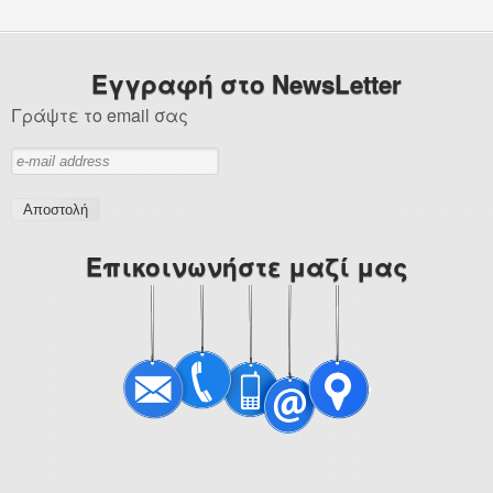
Total
Λιπαντικά Βενζινοκινητήρων
Εγγραφή στο NewsLetter
Λιπαντικά Πετρελαιοκινητήρων
Γράψτε το email σας
Λιπαντικά Αγροτικών Μηχανημάτων
Βαλβολίνες
Castrol
Επικοινωνήστε μαζί μας
Λιπαντικά Βενζινοκινητήρων
Λιπαντικά Πετρελαιοκινητήρων
Λιπαντικά Μοτοσυκλέτας
Λιπαντικά Εξωλέμβιων
Λιπαντικά Αγροτικών Μηχανημάτων
Aral