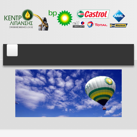
Skip to main content
Centeroil.gr
Αρχική
BP
Λιπαντικά Βενζινοκινητήρων
Λιπαντικά Πετρελαιοκινητήρων
Λιπαντικά Αγροτικών Μηχανημάτων
Βαλβολίνες
Λιπαντικά Αυτόματων Κιβωτίων