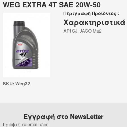
WEG EXTRA 4T SAE 20W-50
Total
Περιγραφή Προϊόντος :
Λιπαντικά Βενζινοκινητήρων
Χαρακτηριστικά
Λιπαντικά Πετρελαιοκινητήρων
API SJ, JACO Ma2
Λιπαντικά Αγροτικών Μηχανημάτων
Βαλβολίνες
Castrol
Λιπαντικά Βενζινοκινητήρων
SKU:
Weg32
Λιπαντικά Πετρελαιοκινητήρων
Λιπαντικά Μοτοσυκλέτας
Λιπαντικά Εξωλέμβιων
Λιπαντικά Αγροτικών Μηχανημάτων
Εγγραφή στο NewsLetter
Γράψτε το email σας
Aral