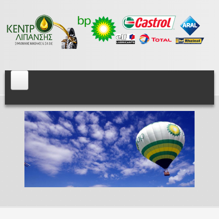
Skip to main content
Centeroil.gr
Αρχική
BP
Λιπαντικά Βενζινοκινητήρων
Λιπαντικά Πετρελαιοκινητήρων
Λιπαντικά Αγροτικών Μηχανημάτων
Βαλβολίνες
Λιπαντικά Αυτόματων Κιβωτίων